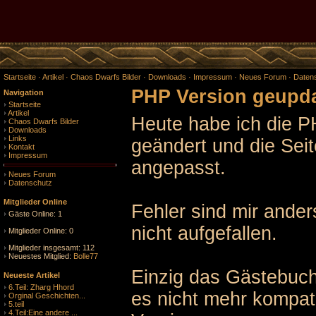
Startseite
·
Artikel
·
Chaos Dwarfs Bilder
·
Downloads
·
Impressum
·
Neues Forum
·
Daten
PHP Version geupda
Navigation
Startseite
Artikel
Heute habe ich die P
Chaos Dwarfs Bilder
Downloads
Links
geändert und die Sei
Kontakt
Impressum
angepasst.
Neues Forum
Datenschutz
Mitglieder Online
Fehler sind mir ander
Gäste Online: 1
nicht aufgefallen.
Mitglieder Online: 0
Mitglieder insgesamt: 112
Neuestes Mitglied:
Bolle77
Einzig das Gästebuch
Neueste Artikel
6.Teil: Zharg Hhord
es nicht mehr kompat
Orginal Geschichten...
5.teil
4.Teil:Eine andere ...