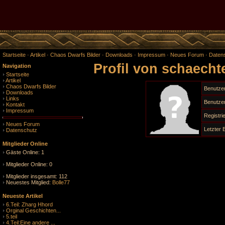
Startseite
·
Artikel
·
Chaos Dwarfs Bilder
·
Downloads
·
Impressum
·
Neues Forum
·
Daten
Profil von schaecht
Navigation
Startseite
Artikel
Chaos Dwarfs Bilder
Benutze
Downloads
Links
Benutzer
Kontakt
Impressum
Registr
Neues Forum
Letzter
Datenschutz
Mitglieder Online
Gäste Online: 1
Mitglieder Online: 0
Mitglieder insgesamt: 112
Neuestes Mitglied:
Bolle77
Neueste Artikel
6.Teil: Zharg Hhord
Orginal Geschichten...
5.teil
4.Teil:Eine andere ...