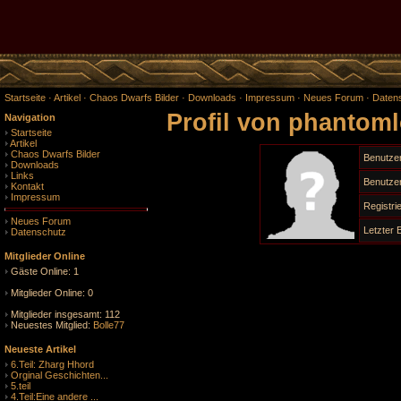
Startseite
·
Artikel
·
Chaos Dwarfs Bilder
·
Downloads
·
Impressum
·
Neues Forum
·
Daten
Profil von phantom
Navigation
Startseite
Artikel
Chaos Dwarfs Bilder
Benutze
Downloads
Links
Benutzer
Kontakt
Impressum
Registr
Neues Forum
Letzter
Datenschutz
Mitglieder Online
Gäste Online: 1
Mitglieder Online: 0
Mitglieder insgesamt: 112
Neuestes Mitglied:
Bolle77
Neueste Artikel
6.Teil: Zharg Hhord
Orginal Geschichten...
5.teil
4.Teil:Eine andere ...