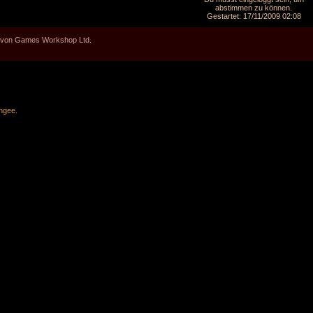
abstimmen zu können.
Gestartet: 17/11/2009 02:08
en von Games Workshop Ltd.
ngee
.