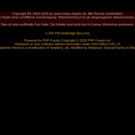
Copyright Â© 2003-2015 by www.chaos-dwarfs.de. Alle Rechte vorbehalten.
der Kopie ohne schriftliche Genehmigung. Warhammerâ„¢ ist ein eingetragenes Warenzeich
Dies ist eine inoffizielle Fan-Seite. Die Inhalte sind nicht durch Games Workshop anerkannt.
2,209,439 eindeutige Besuche
Powered by
PHP-Fusion
Copyright © 2026 PHP-Fusion Inc
Released as free software without warranties under
GNU Affero GPL
v3
ammer-theme is a modification of Simplicity_div. Modified by
Wolphard
. Special thanks to
Ma