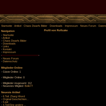
Startseite
·
Artikel
·
Chaos Dwarfs Bilder
·
Downloads
·
Impressum
·
Neues Forum
·
Daten
Profil von Roflcake
Navigation
Startseite
Artikel
Chaos Dwarfs Bilder
Downloads
Links
Kontakt
Impressum
Neues Forum
Datenschutz
Mitglieder Online
Gäste Online: 1
Mitglieder Online: 0
Mitglieder insgesamt: 112
Neuestes Mitglied:
Bolle77
Neueste Artikel
6.Teil: Zharg Hhord
Orginal Geschichten...
5.teil
4.Teil:Eine andere ...