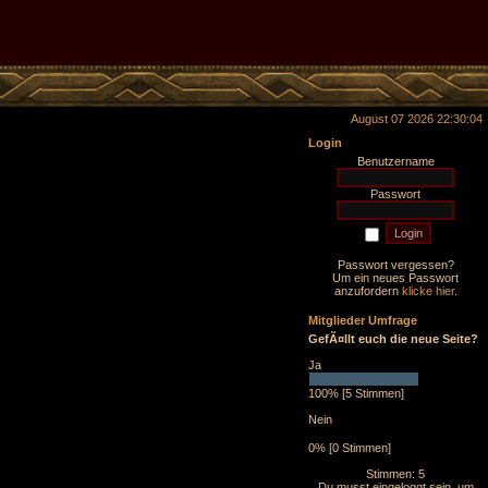
August 07 2026 22:30:04
Login
Benutzername
Passwort
Passwort vergessen?
Um ein neues Passwort
anzufordern
klicke hier
.
Mitglieder Umfrage
GefÃ¤llt euch die neue Seite?
Ja
100% [5 Stimmen]
Nein
0% [0 Stimmen]
Stimmen: 5
Du musst eingeloggt sein, um