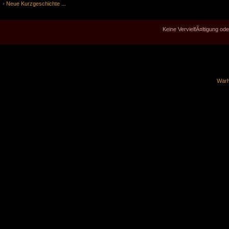
Neue Kurzgeschichte ...
Keine VervielfÃ¤ltigung o
Warh