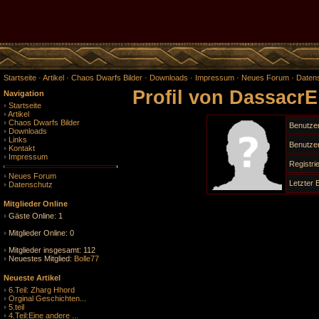
Startseite
·
Artikel
·
Chaos Dwarfs Bilder
·
Downloads
·
Impressum
·
Neues Forum
·
Daten
Profil von DassacrE
Navigation
Startseite
Artikel
Chaos Dwarfs Bilder
Benutze
Downloads
Links
Benutzer
Kontakt
Impressum
Registr
Neues Forum
Letzter
Datenschutz
Mitglieder Online
Gäste Online: 1
Mitglieder Online: 0
Mitglieder insgesamt: 112
Neuestes Mitglied:
Bolle77
Neueste Artikel
6.Teil: Zharg Hhord
Orginal Geschichten...
5.teil
4.Teil:Eine andere ...