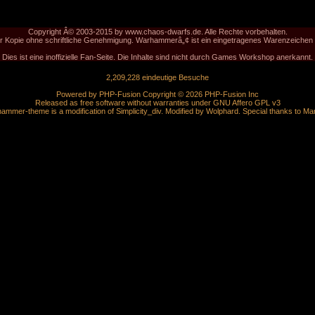
Copyright Â© 2003-2015 by www.chaos-dwarfs.de. Alle Rechte vorbehalten.
der Kopie ohne schriftliche Genehmigung. Warhammerâ„¢ ist ein eingetragenes Warenzeich
Dies ist eine inoffizielle Fan-Seite. Die Inhalte sind nicht durch Games Workshop anerkannt.
2,209,228 eindeutige Besuche
Powered by
PHP-Fusion
Copyright © 2026 PHP-Fusion Inc
Released as free software without warranties under
GNU Affero GPL
v3
ammer-theme is a modification of Simplicity_div. Modified by
Wolphard
. Special thanks to
Ma