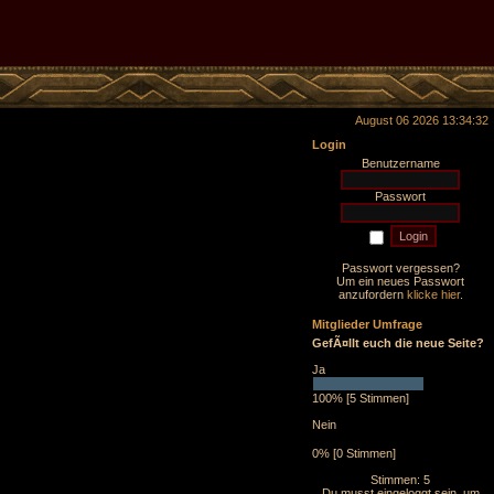
August 06 2026 13:34:32
Login
Benutzername
Passwort
Passwort vergessen?
Um ein neues Passwort
anzufordern
klicke hier
.
Mitglieder Umfrage
GefÃ¤llt euch die neue Seite?
Ja
100% [5 Stimmen]
Nein
0% [0 Stimmen]
Stimmen: 5
Du musst eingeloggt sein, um