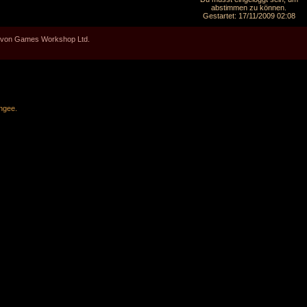
abstimmen zu können.
Gestartet: 17/11/2009 02:08
en von Games Workshop Ltd.
ngee
.