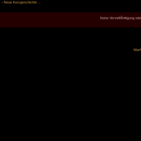
Neue Kurzgeschichte ...
Keine VervielfÃ¤ltigung o
Warh