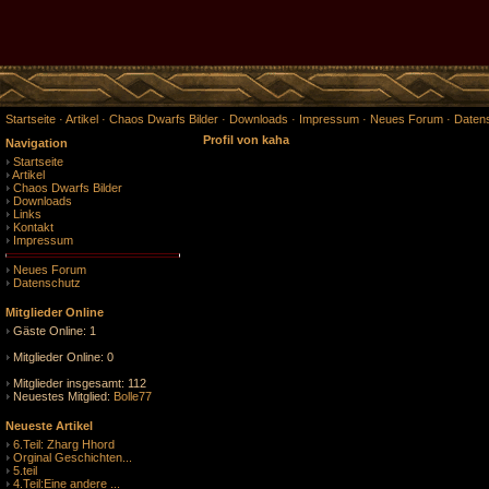
Startseite
·
Artikel
·
Chaos Dwarfs Bilder
·
Downloads
·
Impressum
·
Neues Forum
·
Daten
Profil von kaha
Navigation
Startseite
Artikel
Chaos Dwarfs Bilder
Downloads
Links
Kontakt
Impressum
Neues Forum
Datenschutz
Mitglieder Online
Gäste Online: 1
Mitglieder Online: 0
Mitglieder insgesamt: 112
Neuestes Mitglied:
Bolle77
Neueste Artikel
6.Teil: Zharg Hhord
Orginal Geschichten...
5.teil
4.Teil:Eine andere ...