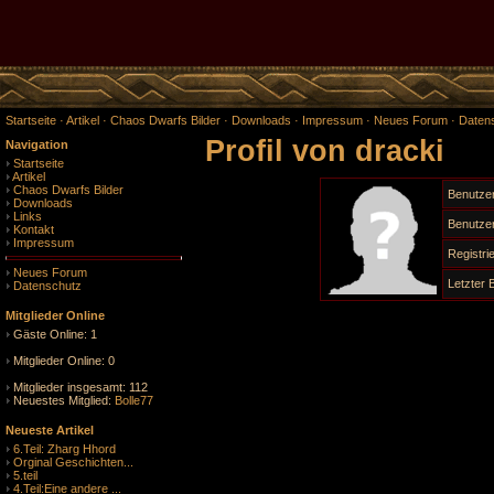
Startseite
·
Artikel
·
Chaos Dwarfs Bilder
·
Downloads
·
Impressum
·
Neues Forum
·
Daten
Profil von dracki
Navigation
Startseite
Artikel
Chaos Dwarfs Bilder
Benutze
Downloads
Links
Benutzer
Kontakt
Impressum
Registr
Neues Forum
Letzter
Datenschutz
Mitglieder Online
Gäste Online: 1
Mitglieder Online: 0
Mitglieder insgesamt: 112
Neuestes Mitglied:
Bolle77
Neueste Artikel
6.Teil: Zharg Hhord
Orginal Geschichten...
5.teil
4.Teil:Eine andere ...