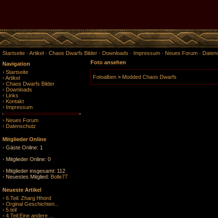
Startseite
·
Artikel
·
Chaos Dwarfs Bilder
·
Downloads
·
Impressum
·
Neues Forum
·
Daten
Foto ansehen
Navigation
Startseite
Fotoalben
>
Modded Chaos Dwarfs
Artikel
Chaos Dwarfs Bilder
Downloads
Links
Kontakt
Impressum
Neues Forum
Datenschutz
Mitglieder Online
Gäste Online: 1
Mitglieder Online: 0
Mitglieder insgesamt: 112
Neuestes Mitglied:
Bolle77
Neueste Artikel
6.Teil: Zharg Hhord
Orginal Geschichten...
5.teil
4.Teil:Eine andere ...