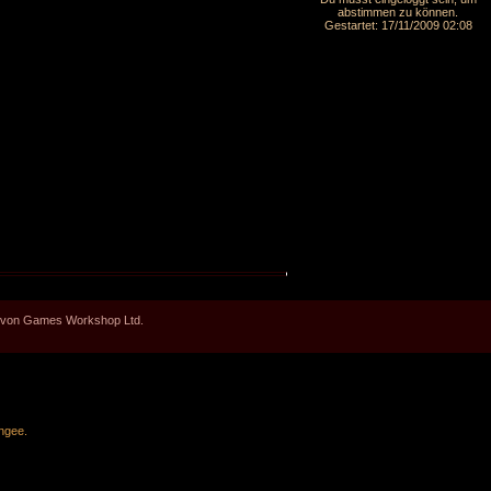
abstimmen zu können.
Gestartet: 17/11/2009 02:08
en von Games Workshop Ltd.
ngee
.