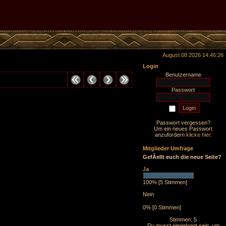
August 08 2026 14:46:26
Login
Benutzername
Passwort
Passwort vergessen?
Um ein neues Passwort
anzufordern
klicke hier
.
Mitglieder Umfrage
GefÃ¤llt euch die neue Seite?
Ja
100% [5 Stimmen]
Nein
0% [0 Stimmen]
Stimmen: 5
Du musst eingeloggt sein, um