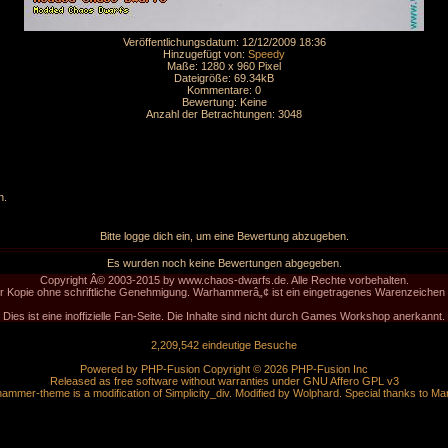
Veröffentlichungsdatum: 12/12/2009 18:36
Hinzugefügt von:
Speedy
Maße: 1280 x 960 Pixel
Dateigröße: 69.34kB
Kommentare: 0
Bewertung: Keine
Anzahl der Betrachtungen: 3048
n.
Bitte logge dich ein, um eine Bewertung abzugeben.
Es wurden noch keine Bewertungen abgegeben.
Copyright Â© 2003-2015 by www.chaos-dwarfs.de. Alle Rechte vorbehalten.
der Kopie ohne schriftliche Genehmigung. Warhammerâ„¢ ist ein eingetragenes Warenzeich
Dies ist eine inoffizielle Fan-Seite. Die Inhalte sind nicht durch Games Workshop anerkannt.
2,209,542 eindeutige Besuche
Powered by
PHP-Fusion
Copyright © 2026 PHP-Fusion Inc
Released as free software without warranties under
GNU Affero GPL
v3
ammer-theme is a modification of Simplicity_div. Modified by
Wolphard
. Special thanks to
Ma