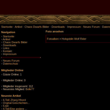
Startseite
·
Artikel
·
Chaos Dwarfs Bilder
·
Downloads
·
Impressum
·
Neues Forum
·
Daten
Foto ansehen
Navigation
Startseite
Fotoalben
>
Hobgoblin Wolf Rider
Artikel
Chaos Dwarfs Bilder
Downloads
Links
Kontakt
Impressum
Neues Forum
Datenschutz
Mitglieder Online
Gäste Online: 1
Mitglieder Online: 0
Mitglieder insgesamt: 112
Neuestes Mitglied:
Bolle77
Neueste Artikel
6.Teil: Zharg Hhord
Orginal Geschichten...
5.teil
4.Teil:Eine andere ...