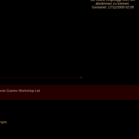
abstimmen zu können.
Gestartet: 17/11/2009 02:08
en von Games Workshop Ltd.
ngee
.