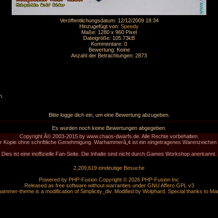
Veröffentlichungsdatum: 12/12/2009 18:34
Hinzugefügt von:
Speedy
Maße: 1280 x 960 Pixel
Dateigröße: 105.73kB
Kommentare: 0
Bewertung: Keine
Anzahl der Betrachtungen: 2873
n.
Bitte logge dich ein, um eine Bewertung abzugeben.
Es wurden noch keine Bewertungen abgegeben.
Copyright Â© 2003-2015 by www.chaos-dwarfs.de. Alle Rechte vorbehalten.
der Kopie ohne schriftliche Genehmigung. Warhammerâ„¢ ist ein eingetragenes Warenzeich
Dies ist eine inoffizielle Fan-Seite. Die Inhalte sind nicht durch Games Workshop anerkannt.
2,209,619 eindeutige Besuche
Powered by
PHP-Fusion
Copyright © 2026 PHP-Fusion Inc
Released as free software without warranties under
GNU Affero GPL
v3
ammer-theme is a modification of Simplicity_div. Modified by
Wolphard
. Special thanks to
Ma