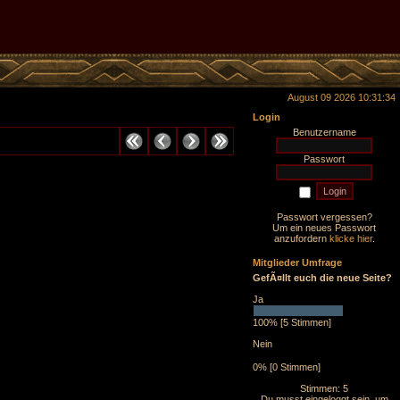
August 09 2026 10:31:34
Login
Benutzername
Passwort
Passwort vergessen?
Um ein neues Passwort
anzufordern
klicke hier
.
Mitglieder Umfrage
GefÃ¤llt euch die neue Seite?
Ja
100% [5 Stimmen]
Nein
0% [0 Stimmen]
Stimmen: 5
Du musst eingeloggt sein, um