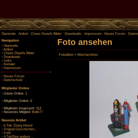
Startseite
·
Artikel
·
Chaos Dwarfs Bilder
·
Downloads
·
Impressum
·
Neues Forum
·
Daten
Foto ansehen
Navigation
Startseite
Artikel
Chaos Dwarfs Bilder
Fotoalben
>
Warmachines
Downloads
Links
Kontakt
Impressum
Neues Forum
Datenschutz
Mitglieder Online
Gäste Online: 1
Mitglieder Online: 0
Mitglieder insgesamt: 112
Neuestes Mitglied:
Bolle77
Neueste Artikel
6.Teil: Zharg Hhord
Orginal Geschichten...
5.teil
4.Teil:Eine andere ...