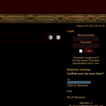
August 08 2026 06:01:04
Login
Benutzername
Passwort
Passwort vergessen?
Um ein neues Passwort
anzufordern
klicke hier
.
Mitglieder Umfrage
GefÃ¤llt euch die neue Seite?
Ja
100% [5 Stimmen]
Nein
0% [0 Stimmen]
Stimmen: 5
Du musst eingeloggt sein, um