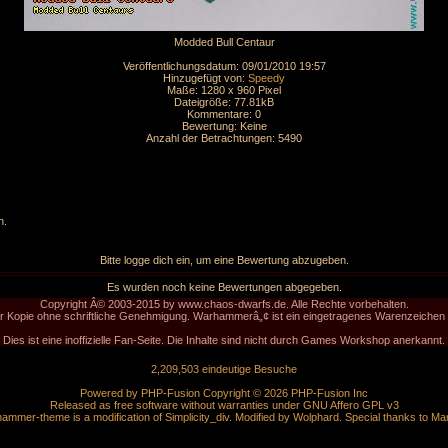
Modded Bull Centaur
Veröffentlichungsdatum: 09/01/2010 19:57
Hinzugefügt von:
Speedy
Maße: 1280 x 960 Pixel
Dateigröße: 77.81kB
Kommentare: 0
Bewertung: Keine
Anzahl der Betrachtungen: 5490
n.
Bitte logge dich ein, um eine Bewertung abzugeben.
Es wurden noch keine Bewertungen abgegeben.
Copyright Â© 2003-2015 by www.chaos-dwarfs.de. Alle Rechte vorbehalten.
der Kopie ohne schriftliche Genehmigung. Warhammerâ„¢ ist ein eingetragenes Warenzeich
Dies ist eine inoffizielle Fan-Seite. Die Inhalte sind nicht durch Games Workshop anerkannt.
2,209,503 eindeutige Besuche
Powered by
PHP-Fusion
Copyright © 2026 PHP-Fusion Inc
Released as free software without warranties under
GNU Affero GPL
v3
ammer-theme is a modification of Simplicity_div. Modified by
Wolphard
. Special thanks to
Ma