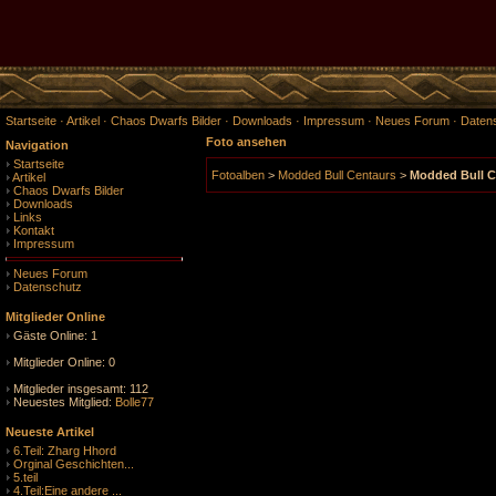
Startseite
·
Artikel
·
Chaos Dwarfs Bilder
·
Downloads
·
Impressum
·
Neues Forum
·
Daten
Foto ansehen
Navigation
Startseite
Fotoalben
>
Modded Bull Centaurs
>
Modded Bull C
Artikel
Chaos Dwarfs Bilder
Downloads
Links
Kontakt
Impressum
Neues Forum
Datenschutz
Mitglieder Online
Gäste Online: 1
Mitglieder Online: 0
Mitglieder insgesamt: 112
Neuestes Mitglied:
Bolle77
Neueste Artikel
6.Teil: Zharg Hhord
Orginal Geschichten...
5.teil
4.Teil:Eine andere ...